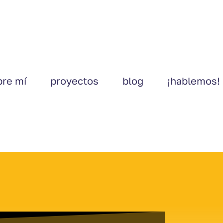
bre mí
proyectos
blog
¡hablemos!