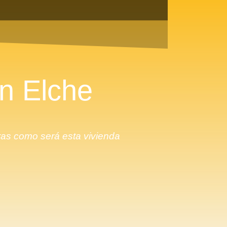
n Elche
as como será esta vivienda