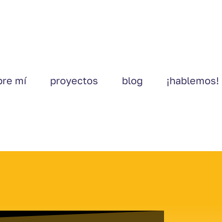
bre mí
proyectos
blog
¡hablemos!