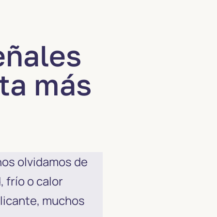
eñales
nta más
 nos olvidamos de
frío o calor
Alicante, muchos