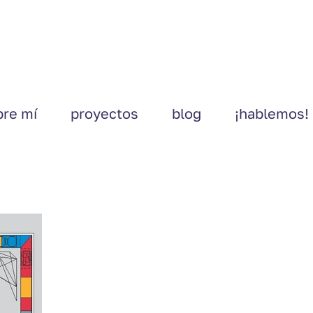
bre mí
proyectos
blog
¡hablemos!