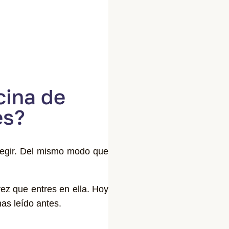
cina de
es?
egir.
Del mismo modo que
vez que entres en ella. Hoy
has leído antes.