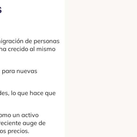
s
igración de personas
ha crecido al mismo
le para nuevas
des, lo que hace que
 como un activo
reciente auge de
os precios.