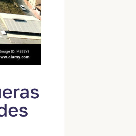
ueras
ndes