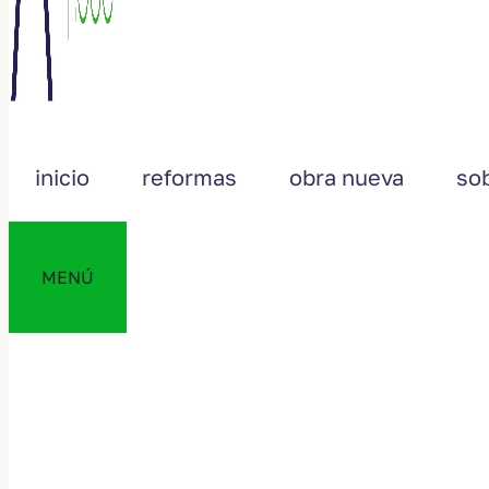
inicio
reformas
obra nueva
so
MENÚ