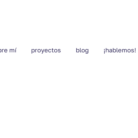
bre mí
proyectos
blog
¡hablemos!